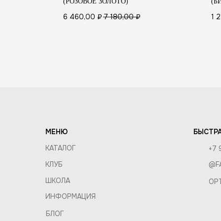
(РОЗОВОЕ ЗОЛОТО)
(Б
ПОКУП
6 460,00
₽
7 180,00
₽
1 
СОСТАВ
ДОСТАВ
КОМПАНИЯ
ОБМЕН 
О КОМПАНИИ
ОПТ И 
ВАКАНСИИ
ПРАВИЛ
КОНТАКТЫ
МЕНЮ
БЫСТРА
КАТАЛОГ
+7 
КЛУБ
@F
ШКОЛА
OP
ИНФОРМАЦИЯ
БЛОГ