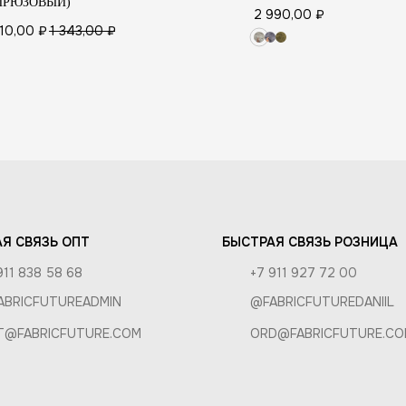
ИРЮЗОВЫЙ)
АТЕЛЯМ
2 990,00
₽
210,00
₽
1 343,00
₽
 И УХОД
КА И ОПЛАТА
И ВОЗВРАТ
РОЗНИЦА
А
Я СВЯЗЬ ОПТ
БЫСТРАЯ СВЯЗЬ РОЗНИЦА
911 838 58 68
+7 911 927 72 00
ABRICFUTUREADMIN
@FABRICFUTUREDANIIL
T@FABRICFUTURE.COM
ORD@FABRICFUTURE.CO