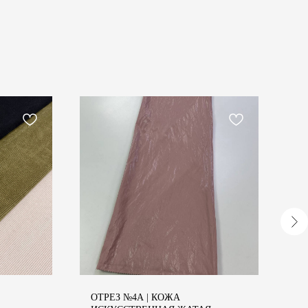
ОТРЕЗ №4А | КОЖА
О