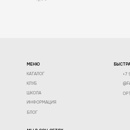
ДОСТАВ
КОМПАНИЯ
ОБМЕН 
О КОМПАНИИ
ОПТ И 
ВАКАНСИИ
ПРАВИЛ
КОНТАКТЫ
МЕНЮ
БЫСТРА
КАТАЛОГ
+7 
КЛУБ
@F
ШКОЛА
OP
ИНФОРМАЦИЯ
БЛОГ