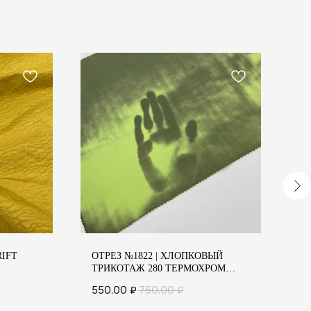
RIFT
ОТРЕЗ №1822 | ХЛОПКОВЫЙ
ОТ
ТРИКОТАЖ 280 ТЕРМОХРОМ
П
(ЛАЙМ/ХАКИ)
(
550,00
₽
750,00
₽
1 