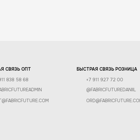
КА И ОПЛАТА
И ВОЗВРАТ
РОЗНИЦА
А
Я СВЯЗЬ ОПТ
БЫСТРАЯ СВЯЗЬ РОЗНИЦА
911 838 58 68
+7 911 927 72 00
ABRICFUTUREADMIN
@FABRICFUTUREDANIIL
T@FABRICFUTURE.COM
ORD@FABRICFUTURE.CO