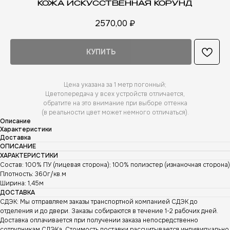
КОЖА ИСКУССТВЕННАЯ КОРУНД
2570,00
₽
КУПИТЬ
Цена указана за 1 метр погонный;
Цветопередача у всех устройств отличается,
обратите на это внимание при выборе оттенка
(в реальности цвет может немного отличаться).
Описание
Характеристики
Доставка
ОПИСАНИЕ
ХАРАКТЕРИСТИКИ
Состав: 100% ПУ (лицевая сторона); 100% полиэстер (изнаночная сторона)
Плотность: 360г/кв.м
Ширина: 1,45м
ДОСТАВКА
СДЭК: Мы отправляем заказы транспортной компанией СДЭК до
отделения и до двери. Заказы собираются в течение 1-2 рабочих дней.
Доставка оплачивается при получении заказа непосредственно
А
сотрудникам СДЭКа. Стоимость доставки рассчитывается индивидуально