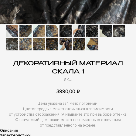
ДЕКОРАТИВНЫЙ МАТЕРИАЛ
СКАЛА 1
SKU:
3990,00
₽
Цена указана за 1 метр погонный.
Цветопередача может отличаться в зависимости
от устройства отображения. Учитывайте это при выборе оттенка.
Фактический цвет ткани может незначительно отличаться
от представленного на экране.
Описание
Характеристики