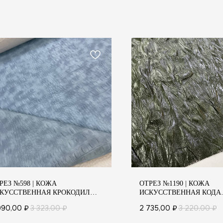
РЕЗ №598 | КОЖА
ОТРЕЗ №1190 | КОЖА
АТЕЛЯМ
КУССТВЕННАЯ КРОКОДИЛ
ИСКУССТВЕННАЯ КОДА
ОЛУБОЙ)
(БОЛОТНЫЙ)
 И УХОД
990,00
₽
3 323,00
₽
2 735,00
₽
3 220,00
₽
КА И ОПЛАТА