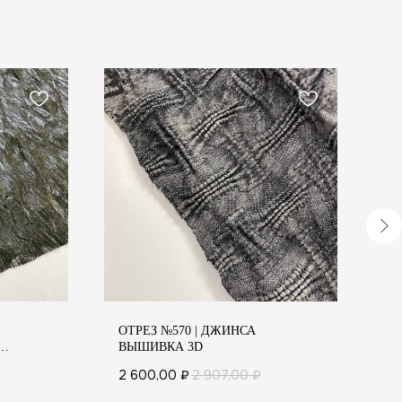
ОТРЕЗ №570 | ДЖИНСА
О
ВЫШИВКА 3D
(
2 600,00
₽
2 907,00
₽
3 