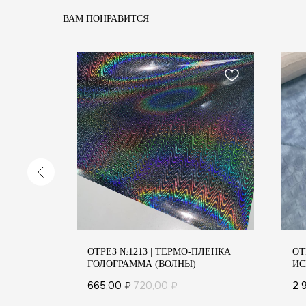
ВАМ ПОНРАВИТСЯ
АЧНЫЙ
ОТРЕЗ №1213 | ТЕРМО-ПЛЕНКА
ОТ
ПОКУП
ГОЛОГРАММА (ВОЛНЫ)
ИС
(Г
СОСТАВ
665,00
₽
720,00
₽
2 
ДОСТАВ
КОМПАНИЯ