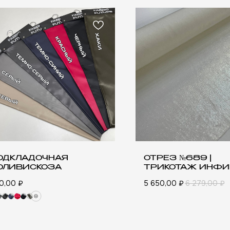
ОДКЛАДОЧНАЯ
ОТРЕЗ №689 |
ОЛИВИСКОЗА
ТРИКОТАЖ ИНФ
(СВЕТЛАЯ ГОЛОГР
АТЕЛЯМ
0,00
₽
5 650,00
₽
6 279,00
₽
 И УХОД
КА И ОПЛАТА
И ВОЗВРАТ