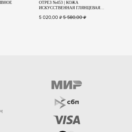
ТИВНОЕ
ОТРЕЗ №453 | КОЖА
ОТ
ИСКУССТВЕННАЯ ГЛЯНЦЕВАЯ
И
(СЕРЕБРО)
(
5 020,00
₽
5 580,00
₽
2 
M