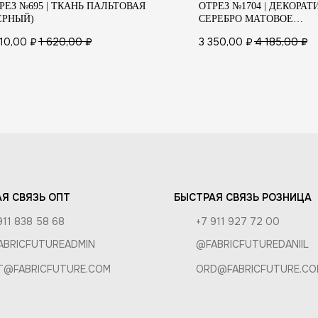
РЕЗ №695 | ТКАНЬ ПАЛЬТОВАЯ
ОТРЕЗ №1704 | ДЕКОРА
АТЕЛЯМ
ЕРНЫЙ)
СЕРЕБРО МАТОВОЕ
ЭЛАСТИЧНОЕ
 И УХОД
210,00
₽
1 620,00
₽
3 350,00
₽
4 185,00
₽
КА И ОПЛАТА
И ВОЗВРАТ
РОЗНИЦА
А
Я СВЯЗЬ ОПТ
БЫСТРАЯ СВЯЗЬ РОЗНИЦА
911 838 58 68
+7 911 927 72 00
ABRICFUTUREADMIN
@FABRICFUTUREDANIIL
T@FABRICFUTURE.COM
ORD@FABRICFUTURE.CO