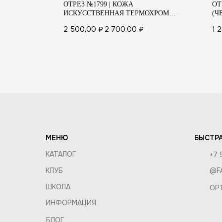
Ж
ОТРЕЗ №1799 | КОЖА
ОТ
ПОКУП
ИСКУССТВЕННАЯ ТЕРМОХРОМ
(Ч
ХАМЕЛЕОН
СОСТАВ
2 500,00
₽
2 700,00
₽
1 
ДОСТАВ
КОМПАНИЯ
ОБМЕН 
О КОМПАНИИ
ОПТ И 
ВАКАНСИИ
ПРАВИЛ
КОНТАКТЫ
МЕНЮ
БЫСТРА
КАТАЛОГ
+7 
КЛУБ
@F
ШКОЛА
OP
ИНФОРМАЦИЯ
БЛОГ