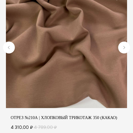
А
ОТРЕЗ №210А | ХЛОПКОВЫЙ ТРИКОТАЖ 350 (КАКАО)
4 310,00
₽
4 789,00
₽