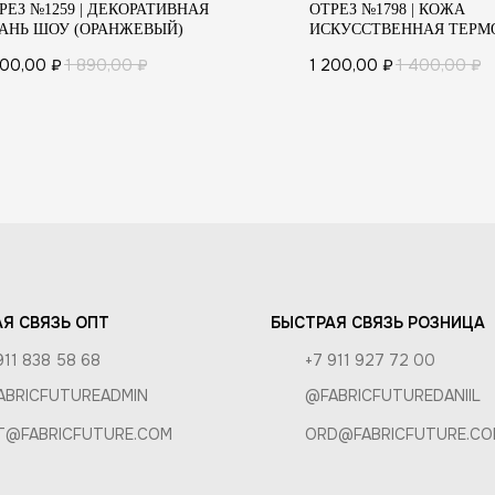
РЕЗ №1259 | ДЕКОРАТИВНАЯ
ОТРЕЗ №1798 | КОЖА
АНЬ ШОУ (ОРАНЖЕВЫЙ)
ИСКУССТВЕННАЯ ТЕРМ
АТЕЛЯМ
ХАМЕЛЕОН
700,00
₽
1 890,00
₽
1 200,00
₽
1 400,00
₽
 И УХОД
КА И ОПЛАТА
И ВОЗВРАТ
РОЗНИЦА
А
Я СВЯЗЬ ОПТ
БЫСТРАЯ СВЯЗЬ РОЗНИЦА
911 838 58 68
+7 911 927 72 00
ABRICFUTUREADMIN
@FABRICFUTUREDANIIL
T@FABRICFUTURE.COM
ORD@FABRICFUTURE.CO