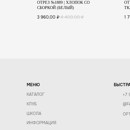
НЫЙ/
ОТРЕЗ №1889 | ХЛОПОК СО
ОТ
СБОРКОЙ (БЕЛЫЙ)
ТК
ПОКУП
3 960,00
₽
4 400,00
₽
1 
СОСТАВ
ДОСТАВ
КОМПАНИЯ
ОБМЕН 
О КОМПАНИИ
ОПТ И 
ВАКАНСИИ
ПРАВИЛ
КОНТАКТЫ
МЕНЮ
БЫСТРА
КАТАЛОГ
+7 
КЛУБ
@F
ШКОЛА
OP
ИНФОРМАЦИЯ