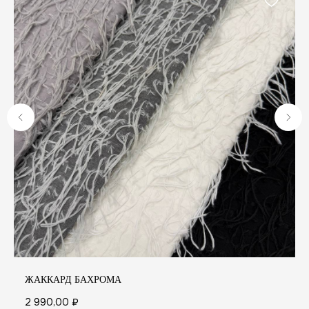
А
ЖАККАРД БАХРОМА
2 990,00
₽