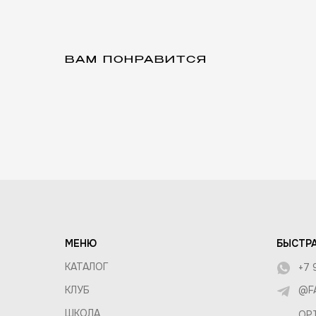
ПОКУП
ВАМ ПОНРАВИТСЯ
СОСТАВ
ДОСТАВ
КОМПАНИЯ
ОБМЕН 
О КОМПАНИИ
ОПТ И 
ВАКАНСИИ
ПРАВИЛ
КОНТАКТЫ
МЕНЮ
БЫСТРА
КАТАЛОГ
+7 
КЛУБ
@F
ШКОЛА
OP