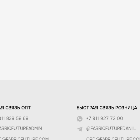
АТЕЛЯМ
 И УХОД
КА И ОПЛАТА
И ВОЗВРАТ
РОЗНИЦА
А
Я СВЯЗЬ ОПТ
БЫСТРАЯ СВЯЗЬ РОЗНИЦА
911 838 58 68
+7 911 927 72 00
ABRICFUTUREADMIN
@FABRICFUTUREDANIIL
T@FABRICFUTURE.COM
ORD@FABRICFUTURE.CO