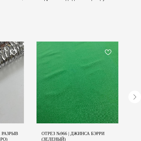
Ж РАЗРЫВ
ОТРЕЗ №966 | ДЖИНСА БЭРРИ
ОТ
РО)
(ЗЕЛЕНЫЙ)
О