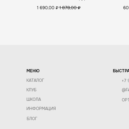
(РОЗОВЫЙ)
(К
СОСТАВ
1 690,00
₽
1 878,00
₽
60
ДОСТАВ
КОМПАНИЯ
ОБМЕН 
О КОМПАНИИ
ОПТ И 
ВАКАНСИИ
ПРАВИЛ
КОНТАКТЫ
МЕНЮ
БЫСТРА
КАТАЛОГ
+7 
КЛУБ
@F
ШКОЛА
OP
ИНФОРМАЦИЯ
БЛОГ