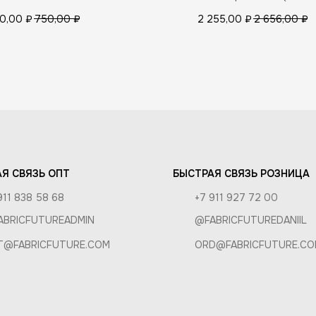
РАСНЫЙ)
 И УХОД
0,00
₽
750,00
₽
2 255,00
₽
2 656,00
₽
КА И ОПЛАТА
И ВОЗВРАТ
РОЗНИЦА
А
Я СВЯЗЬ ОПТ
БЫСТРАЯ СВЯЗЬ РОЗНИЦА
911 838 58 68
+7 911 927 72 00
ABRICFUTUREADMIN
@FABRICFUTUREDANIIL
T@FABRICFUTURE.COM
ORD@FABRICFUTURE.CO