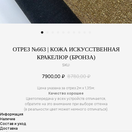
ОТРЕЗ №663 | КОЖА ИСКУССТВЕННАЯ
КРАКЕЛЮР (БРОНЗА)
SKU:
7900,00
₽
8780,00
₽
Цена указана за отрез 2м х 1,35м;
Качество хорошее
Цветопередача у всех устройств отличается,
обратите на это внимание при выборе оттенка
(в реальности цвет может немного отличаться).
Информация
Наличие
Состав и уход
Доставка