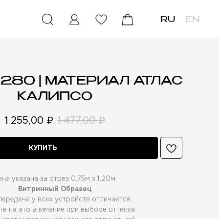
RU
EN
280 | МАТЕРИАЛ АТЛАС
КАЛИПСО
1 255,00
₽
1 477,00
₽
КУПИТЬ
на указана за отрез 0,75м х 1,20м;
Витринный Образец
ередача у всех устройств отличается,
те на это внимание при выборе оттенка