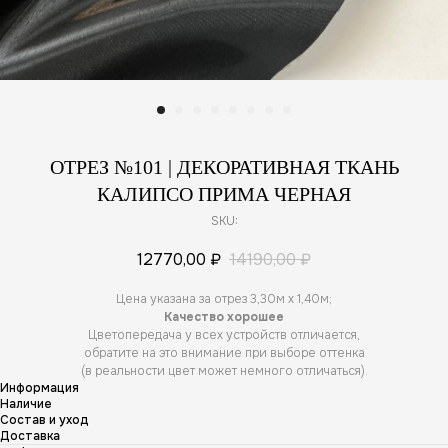
ОТРЕЗ №101 | ДЕКОРАТИВНАЯ ТКАНЬ
КАЛИПСО ПРИМА ЧЕРНАЯ
SKU:
12770,00
₽
14190,00
₽
Цена указана за отрез 3,30м х 1,40м;
Качество хорошее
Цветопередача у всех устройств отличается,
обратите на это внимание при выборе оттенка
(в реальности цвет может немного отличаться).
Информация
Наличие
Состав и уход
Доставка