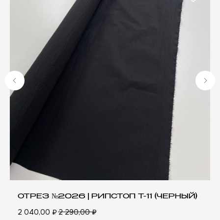
А
ОТРЕЗ №2026 | РИПСТОП Т-11 (ЧЕРНЫЙ)
2 040,00
₽
2 290,00
₽