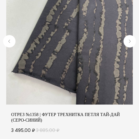
А
ОТРЕЗ №1358 | ФУТЕР ТРЕХНИТКА ПЕТЛЯ ТАЙ-ДАЙ
(СЕРО-СИНИЙ)
3 495,00
₽
3 885,00
₽