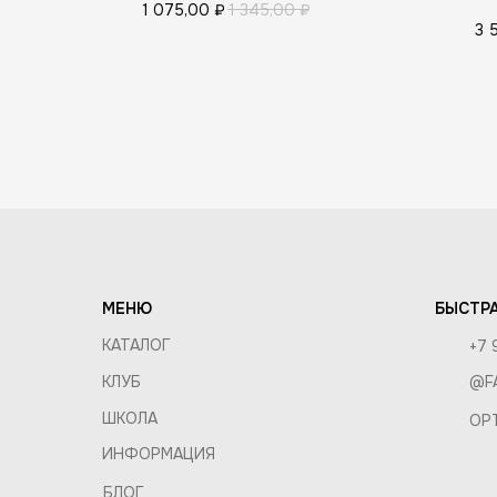
1 075,00
₽
1 345,00
₽
ПОКУП
3 
СОСТАВ
ДОСТАВ
КОМПАНИЯ
ОБМЕН 
О КОМПАНИИ
ОПТ И 
ВАКАНСИИ
ПРАВИЛ
КОНТАКТЫ
МЕНЮ
БЫСТРА
КАТАЛОГ
+7 
КЛУБ
@F
ШКОЛА
OP
ИНФОРМАЦИЯ
БЛОГ