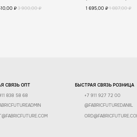
АТЕЛЯМ
510,00
₽
3 900,00
₽
1 695,00
₽
1 887,00
₽
 И УХОД
КА И ОПЛАТА
И ВОЗВРАТ
РОЗНИЦА
А
Я СВЯЗЬ ОПТ
БЫСТРАЯ СВЯЗЬ РОЗНИЦА
911 838 58 68
+7 911 927 72 00
ABRICFUTUREADMIN
@FABRICFUTUREDANIIL
T@FABRICFUTURE.COM
ORD@FABRICFUTURE.CO