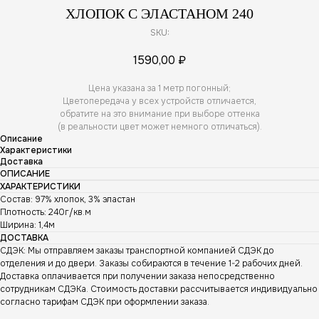
ХЛОПОК С ЭЛАСТАНОМ 240
SKU:
1590,00
₽
Цена указана за 1 метр погонный;
Цветопередача у всех устройств отличается,
обратите на это внимание при выборе оттенка
(в реальности цвет может немного отличаться).
Описание
Характеристики
Доставка
ОПИСАНИЕ
ХАРАКТЕРИСТИКИ
Состав: 97% хлопок, 3% эластан
Плотность: 240г/кв.м
Ширина: 1,4м
ДОСТАВКА
СДЭК: Мы отправляем заказы транспортной компанией СДЭК до
отделения и до двери. Заказы собираются в течение 1-2 рабочих дней.
Доставка оплачивается при получении заказа непосредственно
сотрудникам СДЭКа. Стоимость доставки рассчитывается индивидуально
согласно тарифам СДЭК при оформлении заказа.